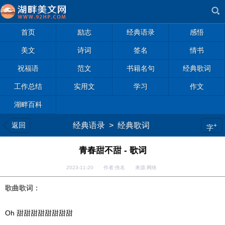
首页
励志
经典语录
感悟
美文
诗词
签名
情书
祝福语
范文
书籍名句
经典歌词
工作总结
实用文
学习
作文
湖畔百科
返回
经典语录
>
经典歌词
+
字
青春甜不甜 - 歌词
2023-11-20 作者:佚名 来源:网络
歌曲歌词：
Oh 甜甜甜甜甜甜甜甜