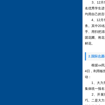
3、12月5
名优秀学生进
均用自己的言
4、12月5
务。其中20
手、用扫把清
团花圃、将花
鲜花。
2.国际志
根据xx民政
4日，利用板
动：
1、大力开
集体统一报名
2、开展形
巧。二是大力