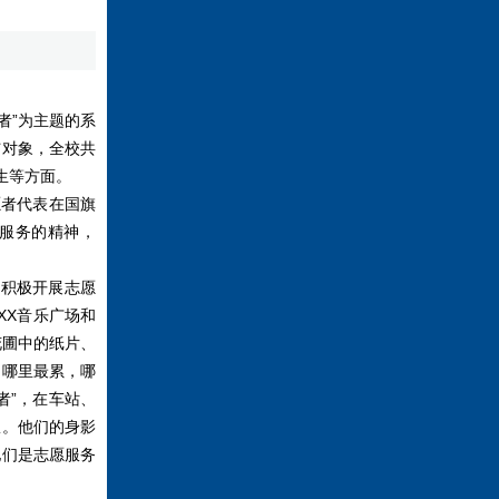
者”为主题的系
与对象，全校共
生等方面。
愿者代表在国旗
愿服务的精神，
员积极开展志愿
XX音乐广场和
花圃中的纸片、
、哪里最累，哪
者”，在车站、
队。他们的身影
他们是志愿服务