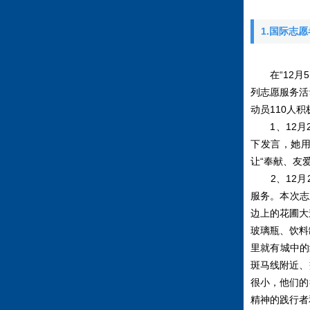
1.国际志
在“12月5
列志愿服务活
动员110人
1、12月2
下发言，她用
让“奉献、友
2、12月2
服务。本次志
边上的花圃大
玻璃瓶、饮料
里就有城中的
斑马线附近、
很小，他们的
精神的践行者