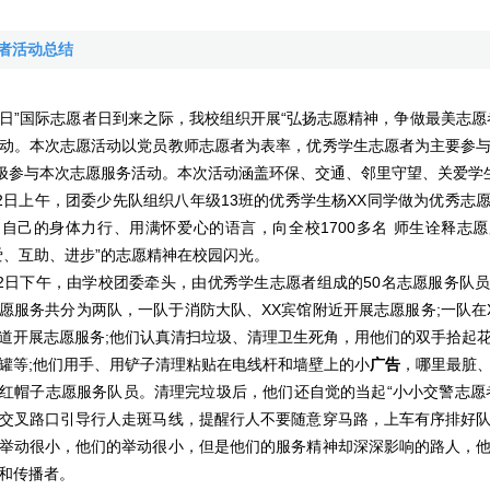
愿者活动总结
日”国际志愿者日到来之际，我校组织开展“弘扬志愿精神，争做最美志愿
动。本次志愿活动以党员教师志愿者为表率，优秀学生志愿者为主要参
积极参与本次志愿服务活动。本次活动涵盖环保、交通、邻里守望、关爱学
日上午，团委少先队组织八年级13班的优秀学生杨XX同学做为优秀志
自己的身体力行、用满怀爱心的语言，向全校1700多名 师生诠释志
爱、互助、进步”的志愿精神在校园闪光。
日下午，由学校团委牵头，由优秀学生志愿者组成的50名志愿服务队
愿服务共分为两队，一队于消防大队、XX宾馆附近开展志愿服务;一队在
道开展志愿服务;他们认真清扫垃圾、清理卫生死角，用他们的双手拾起
罐等;他们用手、用铲子清理粘贴在电线杆和墙壁上的小
广告
，哪里最脏
红帽子志愿服务队员。清理完垃圾后，他们还自觉的当起“小小交警志愿
交叉路口引导行人走斑马线，提醒行人不要随意穿马路，上车有序排好
举动很小，他们的举动很小，但是他们的服务精神却深深影响的路人，
和传播者。