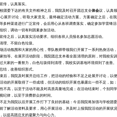
传，认真落实。
团委下达的有关文件精神之后，我院及时召开团总支全
体会
议，认真
用心展开讨论，听取大家意见，最终确定活动方案。方案确定之后，在我
等多种渠道进行广泛宣传，会后用心从各班调查落实，确定参加学雷锋活
织，调动一切有利因素参加活动。
传之后，认真落实活动要求。组织各班人员报名参加志愿活动。
理、不留白色垃圾。
活动氛围和大家的用心性，带队教师带领我们开展了一系列热身活动，
家拍等。在展开活动阶段，我院团总支本着全面清理的原则，对我校实
过大家的一番努力，白色垃圾得到清理，我校实训基地环境得到了改善。
结，改善组织形式。
后，我院及时展开总结工作，把活动的经验和不足之处展开讨论，以便
活动的开展取得了一些成绩，但活动的组织开展也暴露出一些不足，如
性不高，以至于活动不能及时高质高量地完成；在活动结束时，个别同
视纪律，以至于浪费群众的时间。
足为我院以后开展工作打下了良好的基础：今后我院将加强与学校团委
前了解活动资料及要求，用心开展活动，并及时上报我院活动的开展状
，以提高团总支的凝聚力与向心力。