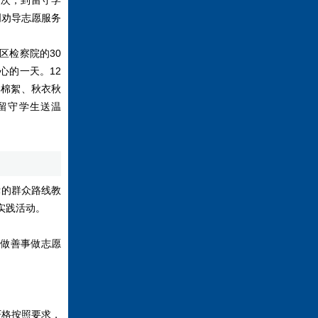
人次，到留守学
明劝导志愿服务
区检察院的30
心的一天。12
集棉絮、秋衣秋
留守学生送温
的群众路线教
实践活动。
做善事做志愿
严格按照要求，