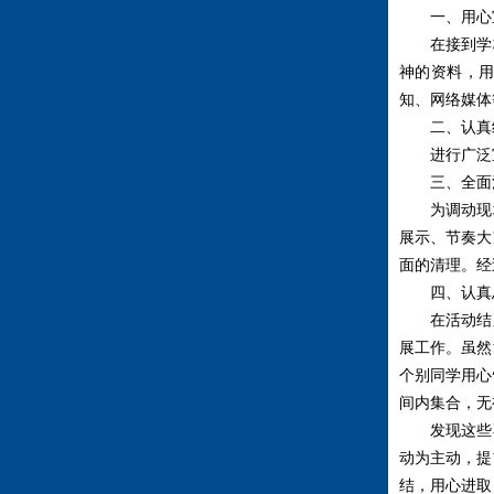
一、用心宣
在接到学校
神的资料，
知、网络媒体
二、认真组
进行广泛宣
三、全面清
为调动现场
展示、节奏大
面的清理。经
四、认真总
在活动结束
展工作。虽然
个别同学用心
间内集合，无
发现这些不
动为主动，提
结，用心进取