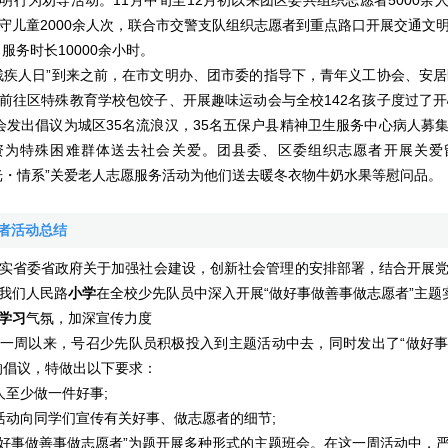
明行为劝导活动。11月中旬至12月初以来团区委共组织志愿者5000余
守儿童2000余人次，联合市交警支队组织志愿者到重点路口开展交通文
，服务时长10000余小时。
人日”到来之前，在市文明办、团市委的指导下，青年义工协会、安居
前往区特殊教育学校包饺子、开展趣味运动会与全校142名孩子度过了开
会发出倡议为城区35名流浪汉，35名五保户县精神卫生服务中心病人募
资为特殊困难群体送去社会关爱。团县委、区委组织志愿者开展关爱
光・情系”关爱老人志愿服务活动为他们送去暖冬衣物牛奶水果等慰问品。
愿者活动总结
省委省政府关于加强社会建设，创新社会管理的安排部署，结合开展党
我们人民路
小学
在全校少先队员中深入开展“做好事做善事做志愿者”主题
学习
气氛，加深宣传力度
周以来，号召少先队员积极投入到主题活动中去，同时发出了“做好事
的倡议，特做出以下要求：
至少做一件好事;
动向同学们宣传有关好事、做志愿者的细节;
事做善事做志愿者”为题开展多种形式的主题班会。在这一周活动中，