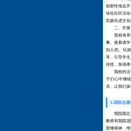
创新性地去开
绿化社区活动
宏扬先进文化
二、开展了
我校各班开
事。接着请学
别人的。玩
等，引导学生
传统，加强孝
我校的活动
子们心中继
员，让我们孩
5.国际志
我院团总支
教师和我院团
雷锋精神，维