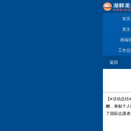
首页
美文
祝福
工作总
返回
【#活动总结
酬，奉献个人
了国际志愿者