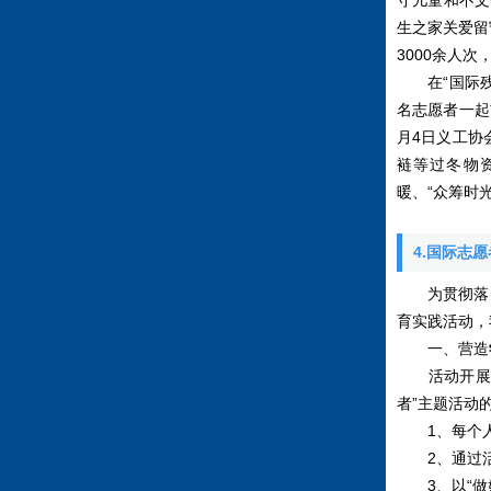
守儿童和不文
生之家关爱留
3000余人次
在“国际残疾
名志愿者一起
月4日义工协
裢等过冬物
暖、“众筹时
4.国际志
为贯彻落实
育实践活动，
一、营造
活动开展一
者”主题活动
1、每个人
2、通过活
3、以“做好