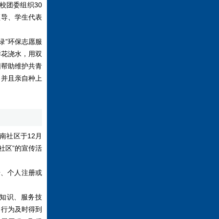
校团委组织30
领导、学生代表
绿”环保志愿服
鲜花浇水，用双
园帮助维护共青
，并且亲自种上
南社区于12月
社区”的宣传活
册、个人注册或
知识、服务技
务行为及时得到