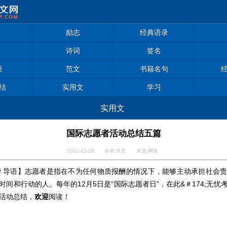
励志
经典语录
诗词
签名
语
范文
书籍名句
结
实用文
学习
实用文
国际志愿者活动总结五篇
2021-11-26 作者:佚名 来源:网络
# 导语】志愿者是指在不为任何物质报酬的情况下，能够主动承担社会
时间和行动的人。每年的12月5日是“国际志愿者日”，在此
&＃174;
无
忧
活动总结，
欢迎
阅读！