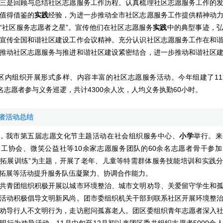
三是回顾与总结社区志愿服务工作历程。认真梳理社区志愿服务工作的
值得借鉴的
实践
经验，为进一步推动全市社区志愿服务工作提供精神动
“社区服务志愿者之星”。宣传他们在社区志愿服务
实践
中的典型事迹，
宣传全国和谐社区建设工作会议精神。充分认识社区志愿服务工作在和
推动社区志愿服务与推进和谐社区建设紧密结合，进一步推动和谐社区
内组织开展形式多样、内容丰富的社区志愿服务活动。今年组建了11
5名志愿者参与义务巡逻，共计4300余人次，人均义务执勤60小时。
愿者活动总结
，我市第五届志愿文化节主题活动在社会组织服务中心、
小学
举行。来
工协会、微笑公益社等10余家志愿服务团队的60余名志愿者骨干参
&拓展训练”为主题，开展了老年、儿童等特需群体服务技能培训和实践
拓展等活动提升服务队伍凝聚力、协调合作能力。
青团组织积极开展以城市环境整治、城市文明劝导、关爱留守学生和孤
活动积极倡导文明新风尚。团市委组织机关干部到联系社区开展环境整
劝导行人不文明行为，走访慰问孤寡老人。团区委组织青年志愿者深入