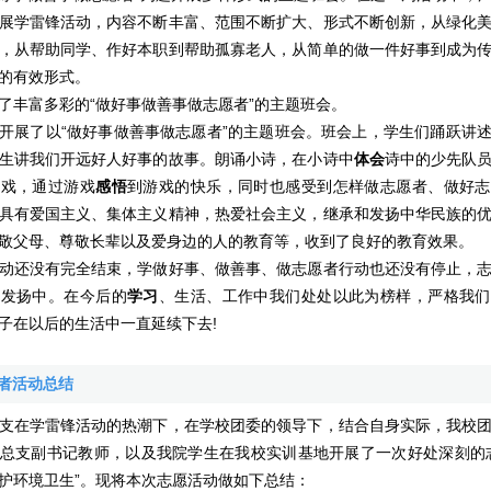
展学雷锋活动，内容不断丰富、范围不断扩大、形式不断创新，从绿化
，从帮助同学、作好本职到帮助孤寡老人，从简单的做一件好事到成为
的有效形式。
丰富多彩的“做好事做善事做志愿者”的主题班会。
展了以“做好事做善事做志愿者”的主题班会。班会上，学生们踊跃讲述
生讲我们开远好人好事的故事。朗诵小诗，在小诗中
体会
诗中的少先队
游戏，通过游戏
感悟
到游戏的快乐，同时也感受到怎样做志愿者、做好志
具有爱国主义、集体主义精神，热爱社会主义，继承和发扬中华民族的
敬父母、尊敬长辈以及爱身边的人的教育等，收到了良好的教育效果。
还没有完全结束，学做好事、做善事、做志愿者行动也还没有停止，志
续发扬中。在今后的
学习
、生活、工作中我们处处以此为榜样，严格我们
子在以后的生活中一直延续下去!
愿者活动总结
在学雷锋活动的热潮下，在学校团委的领导下，结合自身实际，我校团
总支副书记教师，以及我院学生在我校实训基地开展了一次好处深刻的
护环境卫生”。现将本次志愿活动做如下总结：