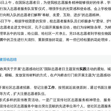
日上午，在国际志愿者日，为使我校志愿服务精神能够很好的传承，学
行加入志愿者服务队宣誓仪式，增强学生的光荣感和使命感。会上学校
行向刚入队的志愿者们解释“奉献、友爱、互助、进步”的志愿精神。
日下午，根据学校团委的安排，校志愿者服务队员们积极参与“爱绿、护
名志愿者走进文华社区、孔子公园开展服务活动，他们为绿树除杂草、为
理草丛中的垃圾，给公园、给社区一片净土。另15名志愿者到学校生物
圃中的卫生进行大清扫、重新摆放好花盆、将一些已经枯萎的花处理掉
愿者活动总结
局关于开展“志愿感动社区”国际志愿者日主题宣传
实践
活动的通知。城
报、横幅、发放宣传材料的方式，在卢沟桥农行门前开展主题为“志愿感动
展社区志愿者招募、登记注册
工作
。按照就近就便原则，通过书面注
等方式，扩大注册志愿者队伍。
式多样的宣传教育活动。一是广泛宣传社区志愿服务精神理念、服务
宣传在社区志愿服务中做出突出贡献的先进单位和个人。使社区志愿服