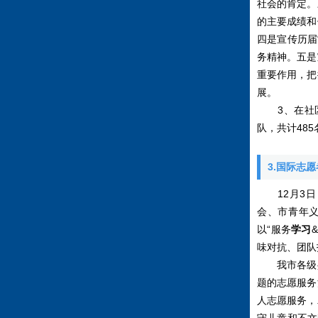
社会的肯定。
的主要成绩和
四是宣传历届
务精神。五是
重要作用，把
展。
3、在社区
队，共计48
3.国际志
12月3日
会、市青年义
以“服务
学习
味对抗、团队
我市各级共
题的志愿服务
人志愿服务，