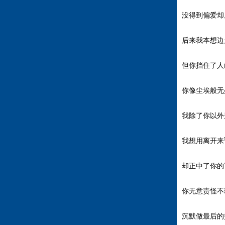
没得到偏爱却
后来我本想边
但你挡住了人
你像尘埃般无
我除了你以外
我想用离开来
却正中了你的
你无意责怪不
沉默做最后的