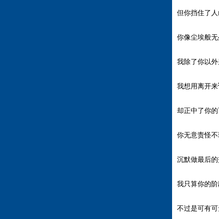
但你挡住了人
你像尘埃般无
我除了你以外
我想用离开来
却正中了你的
你无意责怪不
沉默做最后的
我只算你的阶
不过是可有可