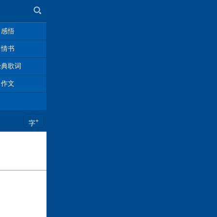
感悟
情书
经典歌词
作文
+
字