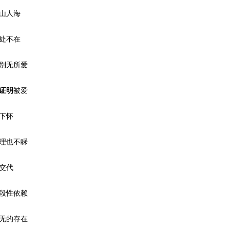
山人海
处不在
别无所爱
证明
被爱
下怀
理也不睬
交代
段性依赖
无的存在