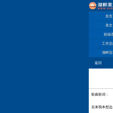
首页
美文
祝福
工作总
湖畔百
返回
歌曲歌词：
后来我本想边