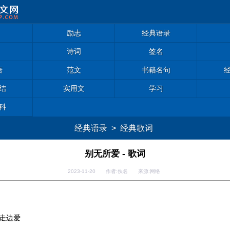
励志
经典语录
诗词
签名
语
范文
书籍名句
结
实用文
学习
科
经典语录
>
经典歌词
别无所爱 - 歌词
2023-11-20 作者:佚名 来源:网络
走边爱