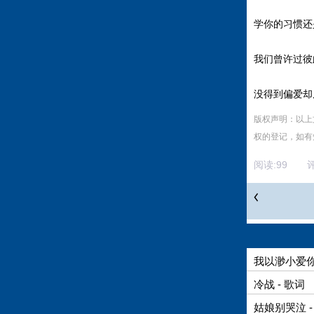
学你的习惯还
我们曾许过彼
没得到偏爱却
版权声明：以上
权的登记，如有
阅读:
99
评
我以渺小爱你 
冷战 - 歌词
姑