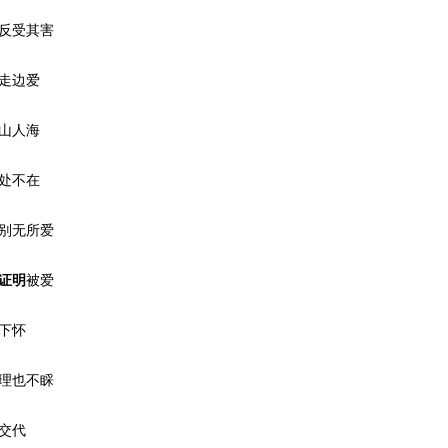
反受其害
走边爱
山人海
处不在
别无所爱
证明
被爱
下怀
理也不睬
交代