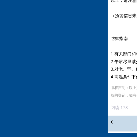
以上，请注意
（预警信息来
防御指南
1.有关部门
2.午后尽量
3.对老、弱
4.高温条件
版权声明：以上
权的登记，如有
阅读:
173
评