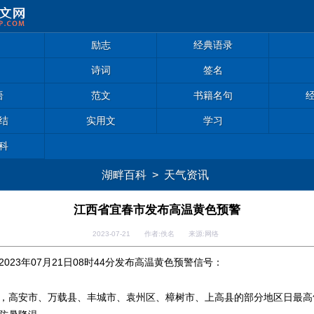
励志
经典语录
诗词
签名
语
范文
书籍名句
结
实用文
学习
科
湖畔百科
>
天气资讯
江西省宜春市发布高温黄色预警
2023-07-21 作者:佚名 来源:网络
023年07月21日08时44分发布高温黄色预警信号：
，高安市、万载县、丰城市、袁州区、樟树市、上高县的部分地区日最高气