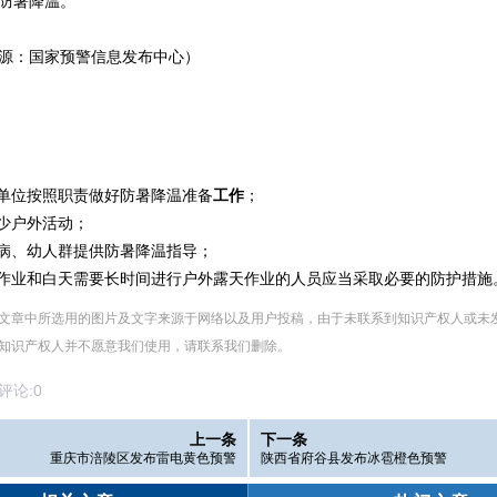
防暑降温。
源：国家预警信息发布中心）
和单位按照职责做好防暑降温准备
工作
；
减少户外活动；
、病、幼人群提供防暑降温指导；
下作业和白天需要长时间进行户外露天作业的人员应当采取必要的防护措施
文章中所选用的图片及文字来源于网络以及用户投稿，由于未联系到知识产权人或未
知识产权人并不愿意我们使用，请联系
我们
删除
。
论:
0
上一条
下一条
重庆市涪陵区发布雷电黄色预警
陕西省府谷县发布冰雹橙色预警