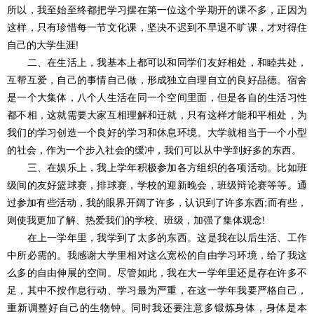
所以，我至始至终都把学习摆在第一位这个学期开的课不多，正因为
这样，只有珍惜每一节文化课，坚决不迟到不早退不旷课，才对得住
自己的大学生涯!
二、在生活上，我基本上都可以和同学们友好相处，和睦共处，
互帮互爱，自己的事情自己做，形成独立自理自立的良好品德。宿舍
是一个大集体，八个人生活在同一个空间里面，但是各自的生活习性
都不相，这就需要大家互相理解和迁就，只有这样才能和平相处，为
我们的学习创造一个良好的学习和休息环境。大学就相当于一个小型
的社会，作为一个步入社会的缓冲，我们可以从中学到好多的东西。
三、在娱乐上，我上学年积极参加各方组织的各项活动。比如班
级间的友好篮球赛，排球赛，学校的迎新晚会，班级辩论赛等等。通
过参加有些活动，我的眼界开阔了许多，认识到了许多东西;而有些，
则使我更加了解、热爱我们的学校、班级，加强了集体观念!
在上一学年里，我学到了太多的东西。这是我在以后生活、工作
中所必需的。我感谢大学里相对这么宽松的自由学习环境，给了我这
么多的自由伸展的空间。尽管如此，我在大一学年里还是存在许多不
足，其中不按作息行动、学习最为严重，在这一学年我要严格自己，
重新调整好自己的生物钟。同时我还要注意多锻炼身体，身体是本