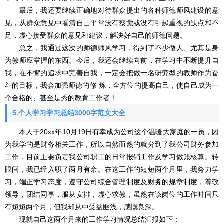
最后，我还要继续正确地对待群众提出的各种师德师风建设的意
见，从群众意见中看清自己平常没有察觉或没有引起重视的缺点和不
足，虚心接受群众的意见和建议，解决好自己的师德问题。
总之，我通过这次的师德师风学习，得到了不少做人、尤其是身
为教师应掌握的东西。今后，我还会继续向前，在学习中不断提升自
我，在不懈的追求中完善自我，一定会把做一名研究型的教师作为奋
斗的目标，我会加强师德的修 炼，全方位的提高自己，使自己成为一
个合格的、甚至是秀的教育工作者！
5.个人学习学习总结3000字范文大全
本人于20xx年10月19日有幸成为公司这个温暖大家庭的一员，因
为我学的是财务相关工作，所以自然而然的就分到了我公司财务参加
工作，目前主要负责我公司职工的日常报销工作及学习做账核算。转
眼间，我已经入职了两月有余。在这工作的短短两个月里，我努力学
习，端正学习态度，遵守公司综合管理制度及财务的规章制度，尊敬
领导，团结同事，服从安排，虚心求教，虽然在该岗位的工作时间只
有短短两个月，但我却从中受益匪浅，感慨良深。
现就自己这两个月来的工作学习情况总结汇报如下：