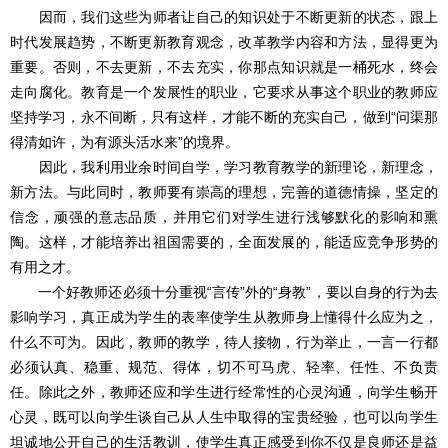
因而，我们这些为师者让自己的知识处于不断更新的状态，跟上
时代发展趋势，不断更新教育观念，改革教学内容和方法，显得更为
重要。否则，不去更新，不去充实，你那点知识就是一桶死水，终会
走向腐化。教育是一个发展性的职业，它要求从事这个职业的教师应
坚持学习，永不间断，只有这样，才能不断的充实自己，做到“问渠那
得清如许，为有源头活水来”的境界。
因此，我利用业余时间自学，学习教育教学的新理论，新理念，
新方法。与此同时，教师要有崇高的理想，完善的道德情操，坚定的
信念，顽强的意志品质，并用它们对学生进行浅够默化的影响和熏
陶。这样，才能培养出祖国需要的，全面发展的，能适应竞争形势的
有用之才。
一个好教师还必须十分重视“言传”外的“身教”，要以自身的行为去
影响学习，真正成为学生的表率使学生从教师身上懂得什么应为之，
什么不可为。因此，教师的教学，待人接物，行为举止，一言一行都
必须认真、稳重、规范、得体，切不可马虎、轻率、任性、不负责
任。除此之外，教师还应和学生进行经常性的心灵沟通，向学生畅开
心灵，既可以向学生谈自己从人生中取得的宝贵经验，也可以向学生
坦诚地公开自己的生活教训，使学生真正感受到你不仅是良师还是益