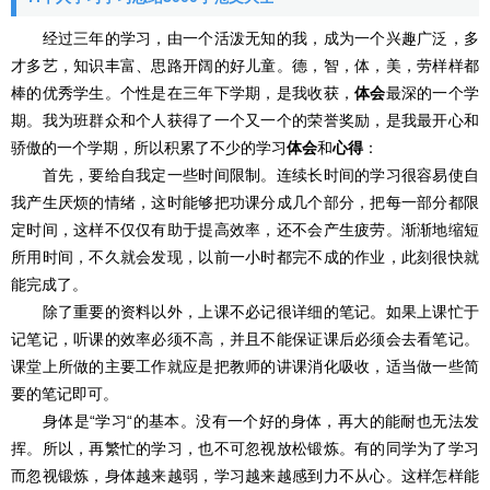
经过三年的学习，由一个活泼无知的我，成为一个兴趣广泛，多
才多艺，知识丰富、思路开阔的好儿童。德，智，体，美，劳样样都
棒的优秀学生。个性是在三年下学期，是我收获，
体会
最深的一个学
期。我为班群众和个人获得了一个又一个的荣誉奖励，是我最开心和
骄傲的一个学期，所以积累了不少的学习
体会
和
心得
：
首先，要给自我定一些时间限制。连续长时间的学习很容易使自
我产生厌烦的情绪，这时能够把功课分成几个部分，把每一部分都限
定时间，这样不仅仅有助于提高效率，还不会产生疲劳。渐渐地缩短
所用时间，不久就会发现，以前一小时都完不成的作业，此刻很快就
能完成了。
除了重要的资料以外，上课不必记很详细的笔记。如果上课忙于
记笔记，听课的效率必须不高，并且不能保证课后必须会去看笔记。
课堂上所做的主要工作就应是把教师的讲课消化吸收，适当做一些简
要的笔记即可。
身体是“学习“的基本。没有一个好的身体，再大的能耐也无法发
挥。所以，再繁忙的学习，也不可忽视放松锻炼。有的同学为了学习
而忽视锻炼，身体越来越弱，学习越来越感到力不从心。这样怎样能