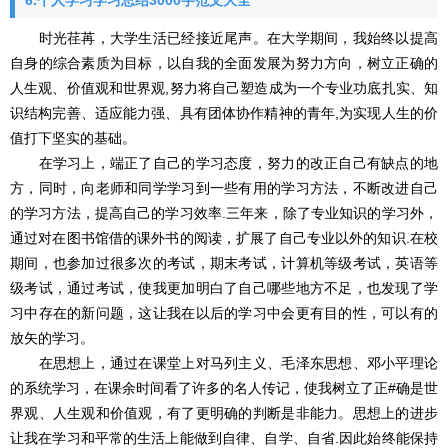
6.个人学习学习总结3000字范文大全
时光荏苒，大学生活已经接近尾声。在大学期间，我始终以提高
自身的综合素质为目标，以自我的全面发展为努力方向，树立正确的
人生观、价值观和世界观,努力将自己塑造成为一个专业功底扎实、知
识结构完善、适应能力强、具有团体协作精神的青年,为实现人生的价
值打下坚实的基础。
在学习上，端正了自己的学习态度，努力的改正自己有缺点的地
方，同时，向老师和同学学习到一些有用的学习方法，不断改进自己
的学习方法，提高自己的学习效率.三年来，除了专业知识的学习外，
通过对在图书馆借的课外书的阅读，扩展了自己专业以外的知识.在校
期间，也参加过很多次的考试，期末考试，计算机等级考试，英语等
级考试，通过考试，使我更加明白了自己哪些地方不足，也发现了学
习中存在的新问题，这让我在以后的学习中会更有目的性，可以有的
放矢的学习。
在思想上，通过在课堂上对马列主义、毛泽东思想、邓小平理论
的系统学习，在课余时间看了许多的名人传记，使我树立了正#确是世
界观、人生观和价值观，有了更明确的判断是非能力。思想上的进步
让我在学习和平常的生活上能做到自律、自学、自省.因此始终能保持