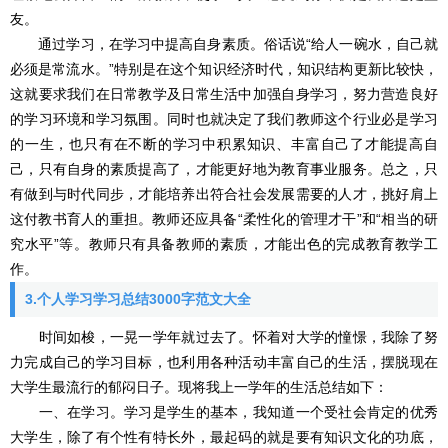
友。
通过学习，在学习中提高自身素质。俗话说“给人一碗水，自己就
必须是常流水。”特别是在这个知识经济时代，知识结构更新比较快，
这就要求我们在日常教学及日常生活中加强自身学习，努力营造良好
的学习环境和学习氛围。同时也就决定了我们教师这个行业必是学习
的一生，也只有在不断的学习中积累知识、丰富自己了才能提高自
己，只有自身的素质提高了，才能更好地为教育事业服务。总之，只
有做到与时代同步，才能培养出符合社会发展需要的人才，挑好肩上
这付教书育人的重担。教师还应具备“柔性化的管理才干”和“相当的研
究水平”等。教师只有具备教师的素质，才能出色的完成教育教学工
作。
3.个人学习学习总结3000字范文大全
时间如梭，一晃一学年就过去了。怀着对大学的憧憬，我除了努
力完成自己的学习目标，也利用各种活动丰富自己的生活，摆脱现在
大学生最流行的郁闷日子。现将我上一学年的生活总结如下：
一、在学习。学习是学生的基本，我知道一个受社会肯定的优秀
大学生，除了有个性有特长外，最起码的就是要有知识文化的功底，