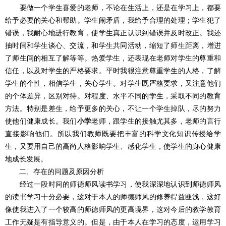
要做一个学生喜爱的老师，不论在生活上，还是在学习上，都要
给予必要的关心和帮助。学生闹矛盾，我给予合理的处理；学生犯了
错误，我耐心地进行教育，使学生真正认识到错误并及时改正。我还
抽时间和学生谈心、交流，和学生共同活动，缩短了师生距离，增进
了师生间的相互了解等等。热爱学生，还表现在老师对学生的尊重和
信任，以及对学生的严格要求。平时我很注意尊重学生的人格，了解
学生的个性，相信学生，关心学生。对学生既严格要求，又注意他们
的个体差异，区别对待。对程度、水平不同的学生，采取不同的教育
方法。特别是差生，给予更多的关心，不让一个学生掉队，尽的努力
使他们健康成长。我们
小学
老师，跟学生的接触尤其多，老师的言行
直接影响他们。所以我们教师既要把丰富的科学文化知识传授给学
生，又要用自己的高尚人格影响学生、感化学生，使学生的身心健康
地成长发展。
二、存在的问题及原因分析
经过一段时间的师德师风读书学习，使我深深地认识到师德师风
的读书学习十分必要，这对于本人的师德师风的修养得益匪浅，这好
像使我进入了一个较高的师德师风的更高境界，这对今后的教学教育
工作无疑是有指导意义的。但是，由于本人在学习的态度，运用学习