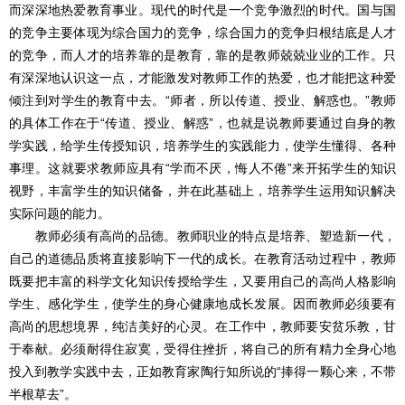
而深深地热爱教育事业。现代的时代是一个竞争激烈的时代。国与国
的竞争主要体现为综合国力的竞争，综合国力的竞争归根结底是人才
的竞争，而人才的培养靠的是教育，靠的是教师兢兢业业的工作。只
有深深地认识这一点，才能激发对教师工作的热爱，也才能把这种爱
倾注到对学生的教育中去。“师者，所以传道、授业、解惑也。”教师
的具体工作在于“传道、授业、解惑”，也就是说教师要通过自身的教
学实践，给学生传授知识，培养学生的实践能力，使学生懂得、各种
事理。这就要求教师应具有“学而不厌，悔人不倦”来开拓学生的知识
视野，丰富学生的知识储备，并在此基础上，培养学生运用知识解决
实际问题的能力。
教师必须有高尚的品德。教师职业的特点是培养、塑造新一代，
自己的道德品质将直接影响下一代的成长。在教育活动过程中，教师
既要把丰富的科学文化知识传授给学生，又要用自己的高尚人格影响
学生、感化学生，使学生的身心健康地成长发展。因而教师必须要有
高尚的思想境界，纯洁美好的心灵。在工作中，教师要安贫乐教，甘
于奉献。必须耐得住寂寞，受得住挫折，将自己的所有精力全身心地
投入到教学实践中去，正如教育家陶行知所说的“捧得一颗心来，不带
半根草去”。