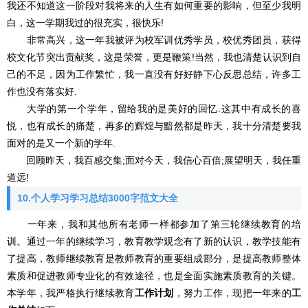
我还不知道这一阶段对我将来的人生有如何重要的影响，但至少我明
白，这一学期我过的很充实，很快乐!
非常高兴，这一年我被评为校军训优秀学员，校优秀团员，获得
校文化节突出贡献奖，这是荣誉，更是鞭策!当然，我也清楚认识到自
己的不足，因为工作繁忙，我一直没有好好静下心反思总结，许多工
作也没有落实好.
大学的第一个学年，留给我的是美好的回忆.这其中有成长的喜
悦，也有成长的痛楚，再多的辉煌与黯然都是昨天，我十分清楚要我
面对的是又一个新的学年.
回顾昨天，我百感交集;面对今天，我信心百倍;展望明天，我任重
道远!
10.个人学习学习总结3000字范文大全
一年来，我和其他所有老师一样都参加了第三轮继续教育的培
训。通过一年的继续学习，教育教学观念有了新的认识，教学技能有
了提高，教师继续教育是教师教育的重要组成部分，是提高教师整体
素质和促进教师专业化的有效途径，也是全面实施素质教育的关键。
本学年，我严格执行继续教育
工作计划
，努力工作，现把一年来的
工