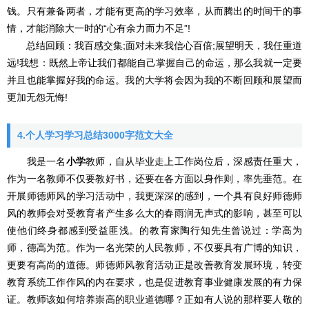
钱。只有兼备两者，才能有更高的学习效率，从而腾出的时间干的事
情，才能消除大一时的“心有余力而力不足”!
总结回顾：我百感交集;面对未来我信心百倍;展望明天，我任重道
远!我想：既然上帝让我们都能自己掌握自己的命运，那么我就一定要
并且也能掌握好我的命运。我的大学将会因为我的不断回顾和展望而
更加无怨无悔!
4.个人学习学习总结3000字范文大全
我是一名
小学
教师，自从毕业走上工作岗位后，深感责任重大，
作为一名教师不仅要教好书，还要在各方面以身作则，率先垂范。在
开展师德师风的学习活动中，我更深深的感到，一个具有良好师德师
风的教师会对受教育者产生多么大的春雨润无声式的影响，甚至可以
使他们终身都感到受益匪浅。的教育家陶行知先生曾说过：学高为
师，德高为范。作为一名光荣的人民教师，不仅要具有广博的知识，
更要有高尚的道德。师德师风教育活动正是改善教育发展环境，转变
教育系统工作作风的内在要求，也是促进教育事业健康发展的有力保
证。教师该如何培养崇高的职业道德哪？正如有人说的那样要人敬的