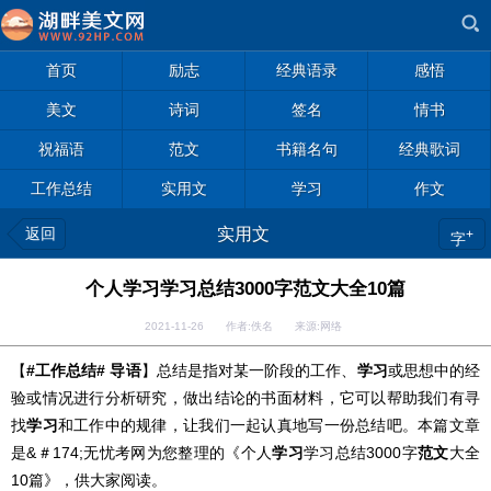
首页
励志
经典语录
感悟
美文
诗词
签名
情书
祝福语
范文
书籍名句
经典歌词
工作总结
实用文
学习
作文
返回
实用文
+
字
个人学习学习总结3000字范文大全10篇
2021-11-26 作者:佚名 来源:网络
【
#
工作
总结# 导语
】总结是指对某一阶段的工作、
学习
或思想中的经
验或情况进行分析研究，做出结论的书面材料，它可以帮助我们有寻
找
学习
和工作中的规律，让我们一起认真地写一份总结吧。本篇文章
是
&＃174;
无忧
考网为您整理的《个人
学习
学习总结3000字
范文
大全
10篇》，供大家阅读。