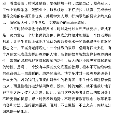
业，看成美德，时时激励我，要像蜡烛一样，燃烧自己，照亮别人；
工作上勤勤恳恳、兢兢业业，服从领导，不打折扣，认真、完成学校
领导交给的各项工作任务，并用学为人师、行为示范的要求来约束自
己，做家长认可，学生喜欢，学校放心的三满意教师。
在平时我经常进行自我反省，时时处处对自己严格要求，查找不
足，努力营造一个好老师的形象。到底怎样做才能塑造一个好老师的
形象，让学生喜欢上你呢？我认为教师专业水平的高低是学生喜欢的
标志之一。王崧舟老师说过：一个优秀的教师，必须有四大支柱，有
丰厚的文化底蕴支撑起教师的人性，高超的教育智慧支撑起教师的灵
性，宏阔的课程视野支撑起教师的活性，远大的职业境界支撑起教师
的诗性。是啊，一个没有丰厚的文化底蕴的教师，根本不可能给学生
的生命铺上一层温暖的、纯净的底色。博学多才对一位教师来说是十
分重要的。因为我们是直接面对学生的教育者，学生什么问题都会提
出来，而且往往打破沙锅问到底。没有广博的知识，就不能很好地了
解学生之惑，传为人之道。因此，我们这些为师者让自己的知识处于
不断更新的状态，跟上时代发展趋势，不断更新教育观念，改革教学
内容和方法，显得更为重要。否则，不去更新，不去充实，你那点知
识就是一桶死水。