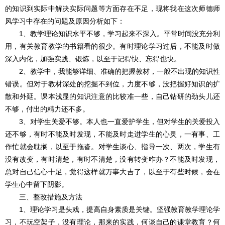
的知识到实际中解决实际问题等方面存在不足，现将我在这次师德师
风学习中存在的问题及原因分析如下：
1、教学理论知识水平不够，学习起来不深入。平常时间没充分利
用，有关教育教学的书籍看的很少。有时理论学习过后，不能及时做
深入内化，加强实践、锻炼，以至于记得快、忘得也快。
2、教学中，我能够详细、准确的把握教材，一般不出现的知识性
错误。但对于教材深处的挖掘不到位，力度不够，没把握好知识的扩
散和外延。课本浅显的知识注意的比较准一些，自己钻研的劲头儿还
不够，付出的精力还不多。
3、对学生关爱不够。本人也一直爱护学生，但对学生的关爱投入
还不够，有时不能及时发现，不能及时走进学生的心灵，一有事、工
作忙就会耽搁，以至于拖沓。对学生谈心、指导一次、两次，学生有
没有改变，有时清楚，有时不清楚，没有转变咋办？不能及时发现，
总对自己信心十足，觉得这样就万事大吉了，以至于有些时候，会在
学生心中留下阴影。
三、整改措施及方法
1、理论学习是头戏，提高自身素质是关键。坚强教育教学理论学
习，不玩空架子，没有理论，那来的实践，何谈自己的课堂教育？何