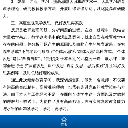
3、观摩、讨论、学习，提高思想认识和教学水平。认真学习教育
教学理论，研究教育教学方法，开展听课评课活动，以此提高教研能
力。
三、高度重视教学反思、做好反思再实践
反思是教师发现问题，分析问题的过程。在这一过程中，我结合
大量教学杂志、教学参考书中的观点及案例，找出自己在教育教学中
存在的问题，并分析问题产生的原因以及由此产生的教育后果，在实
践中形成?还与老师们形成了“个体反思"和"群体反思"两种方式。"个体
反思"是我"自省自察"，特别是对于本学期的几堂公开课、展示课，我
都会进行进行"课前反思--课中反思--课后反思―思后实践"并且写好反
思案例等，及时总结好理论成果。
通过此次继续教育学习，我深切感觉到，做为一名教师，不仅要
有崇高的奉献精神、高标准的师德，也需有先进完备的教学策略与方
法。由于本人的工作经验不足，在面向全体学生这一方面以及对教材
的理解都不够透彻。为使自己具有高尚师德，具有实施素质教育能力
与水平的而加紧学习，学习，再学习。
版权声明：以上文章中所选用的图片及文字来源于网络以及用户投稿，由于未联
首页
系到知识产权人或未发现有关知识产权的登记，如有知识产权人并不愿意我们使