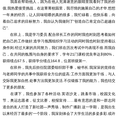
我喜欢帮助他人，因为在他人充满谢意的眼睛里我看到了我的价
值;我热爱接受挑战，在这菁菁校园里，我尽情的施展自己的才华.想想
一年来的经历，让人回味咀嚼的真的很多，我忙碌着，也快乐着，向
着自己追求的目标努力，我自认为我做到了"创造自己肯定自己超越自
己".
在班上，我是学习委员.配合班长工作的同时我也时刻思考着如何
把自己的工作做好;造学习氛围组织学习活动的同时我也时刻坚持着以
身作则.经过大家的共同努力，我们班在历次考试中均表现不俗.而我自
己，在共同的氛围与自身的要求下，学年21门课程优良率达到80%，
获得绩点67.5，获得学分绩点164.8，位居班级第一.
在班外，我先后担任院团委组织部干事，秘书长.我深深的觉得在
与老师同学的共事中我获得全方位的提高:工作方面我更加干练，与人
交际我更加自然.处事方法我更加灵活.不仅锻炼了我的能力，我也结交
了更多的朋友.
在课下，我也参加了各种活动.英语沙龙，跳蚤市场，校园文化
节，奥运志愿者，征文比赛，校报宣传……最有意思的是和一群志同
道合的友人打造了新社团―声秀场，制作广播剧.这一学期，是我出生
以来经历了最多的'一个阶段，我深刻体会了大学生活的多姿多彩.或许