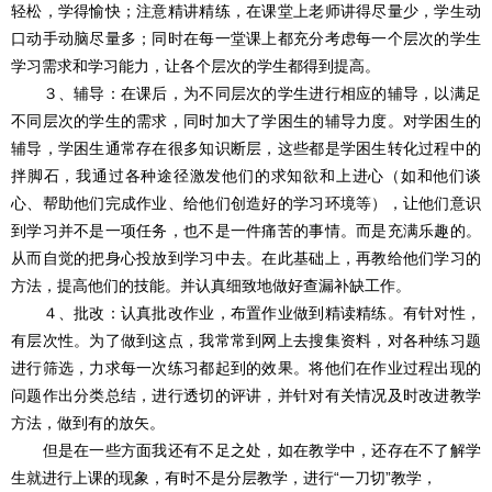
轻松，学得愉快；注意精讲精练，在课堂上老师讲得尽量少，学生动
口动手动脑尽量多；同时在每一堂课上都充分考虑每一个层次的学生
学习需求和学习能力，让各个层次的学生都得到提高。
３、辅导：在课后，为不同层次的学生进行相应的辅导，以满足
不同层次的学生的需求，同时加大了学困生的辅导力度。对学困生的
辅导，学困生通常存在很多知识断层，这些都是学困生转化过程中的
拌脚石，我通过各种途径激发他们的求知欲和上进心（如和他们谈
心、帮助他们完成作业、给他们创造好的学习环境等），让他们意识
到学习并不是一项任务，也不是一件痛苦的事情。而是充满乐趣的。
从而自觉的把身心投放到学习中去。在此基础上，再教给他们学习的
方法，提高他们的技能。并认真细致地做好查漏补缺工作。
４、批改：认真批改作业，布置作业做到精读精练。有针对性，
有层次性。为了做到这点，我常常到网上去搜集资料，对各种练习题
进行筛选，力求每一次练习都起到的效果。将他们在作业过程出现的
问题作出分类总结，进行透切的评讲，并针对有关情况及时改进教学
方法，做到有的放矢。
但是在一些方面我还有不足之处，如在教学中，还存在不了解学
生就进行上课的现象，有时不是分层教学，进行“一刀切”教学，