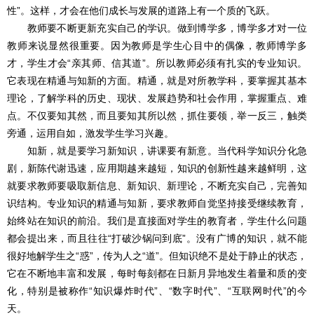
性”。这样，才会在他们成长与发展的道路上有一个质的飞跃。
教师要不断更新充实自己的学识。做到博学多，博学多才对一位
教师来说显然很重要。因为教师是学生心目中的偶像，教师博学多
才，学生才会“亲其师、信其道”。所以教师必须有扎实的专业知识。
它表现在精通与知新的方面。精通，就是对所教学科，要掌握其基本
理论，了解学科的历史、现状、发展趋势和社会作用，掌握重点、难
点。不仅要知其然，而且要知其所以然，抓住要领，举一反三，触类
旁通，运用自如，激发学生学习兴趣。
知新，就是要学习新知识，讲课要有新意。当代科学知识分化急
剧，新陈代谢迅速，应用期越来越短，知识的创新性越来越鲜明，这
就要求教师要吸取新信息、新知识、新理论，不断充实自己，完善知
识结构。专业知识的精通与知新，要求教师自觉坚持接受继续教育，
始终站在知识的前沿。我们是直接面对学生的教育者，学生什么问题
都会提出来，而且往往“打破沙锅问到底”。没有广博的知识，就不能
很好地解学生之“惑”，传为人之“道”。但知识绝不是处于静止的状态，
它在不断地丰富和发展，每时每刻都在日新月异地发生着量和质的变
化，特别是被称作“知识爆炸时代”、“数字时代”、“互联网时代”的今
天。