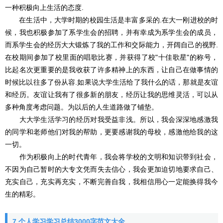
一种积极向上生活的态度.
在生活中，大学时期的校园生活是丰富多采的.在大一刚进校的时
候，我也积极参加了系学生会的招聘，并有幸成为系学生会的成员，
而系学生会的经历大大锻炼了我的工作和交际能力，开阔自己的视野.
在校期间参加了校里面的唱歌比赛，并获得了校"十佳歌星"的称号，
比起名次更重要的是我收获了许多精神上的东西，让自己在做事情的
时候比以往多了份从容.如果说大学生活给了我什么的话，那就是友谊
和经历。友谊让我有了很多新的朋友，经历让我的思维灵活，可以从
多种角度考虑问题。为以后的人生道路做了铺垫。
大大学生活学习的经历对我受益非浅。所以，我会深深地感激我
的同学和老师他们对我的帮助，更要感谢我的母校，感激他给我的这
一切。
作为积极向上的时代青年，我会将学校的文明和知识带到社会，
不因为自己暂时的大专文凭而失去信心，我会更加迫切地要求自己、
充实自己，充实再充实，不断完善自我，我相信用心一定能换得我今
生的精彩。
7.个人学习学习总结3000字范文大全