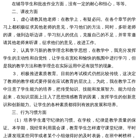
在辅导学生和批改作业方面，没有一定的耐心和恒心，等等。
二、课改方面
１、虚心请教其他老师：在教学上，有疑必问。在各个章节的学
习上都积极征求其他老师的意见，学习他们的方法，同时，多听老师
的课，做到边听边讲，学习别人的优点，克服自己的不足，并常常邀
请其他老师来听课，征求他们的意见，改进工作。
２、认真学习新的教学理念和教学思想，在教学中，我充分发挥
学生的主动性和自觉性，让学生在宽松和愉快的氛围中进行学习，但
是我的教学方法和教学理念在实际运用中还有脱节的现象。
３、积极推进素质教育。目前的考试模式仍然比较传统，这决定
了教师的教学模式要停留在应试教育的层次上，为此，我在教学工作
中注意了学生能力的培养，把传受知识、技能和发展智力、能力结合
起来，在知识层面上注入了思想情感教育的因素，发挥学生的创新意
识和创新能力。让学生的各种素质都得到有效的发展和培养。
三、行为习惯方面
（1）培养学生遵守纪律的习惯。在学校，纪律是教学质量的保
证。本学期，我经常利用晨会课，教育学生怎样遵守课堂纪律。平时
上课发现某些同学或者某个小组做得好的及时表扬，在班中树榜样，