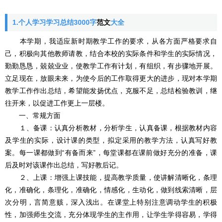
1.个人学习学习总结3000字
范文
大全
本学期，我适应新时期教学工作的要求，从各方面严格要求自
己，积极向其他教师请教，结合本校的实际条件和学生的实际情况，
勤勤恳恳，兢兢业业，使教学工作有计划，有组织，有步骤地开展。
立足现在，放眼未来，为使今后的工作取得更大的进步，现对本学期
教学工作作出总结，希望能发扬优点，克服不足，总结检验教训，继
往开来，以促进工作更上一层楼。
一、常规方面
１、备课：认真分析教材，分析学生，认真备课，根据教材内容
及学生的实际，设计课的类型，拟定采用的教学方法，认真写好教
案。每一课都做到“有备而来”，每堂课都在课前做好充分的准备，课
后及时对该课作出总结，写好教后记。
２、上课：增强上课技能，提高教学质量，使讲解清晰化，条理
化，准确化，条理化，准确化，情感化，生动化，做到线索清晰，层
次分明，言简意赅，深入浅出。在课堂上特别注意调动学生的积极
性，加强师生交流，充分体现学生的主作用，让学生学得容易，学得