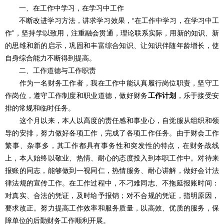
一、在工作中学习，在学习中工作
不断改进学习方法，讲求学习效果，“在工作中学习，在学习中工
作”，坚持学以致用，注重融会贯通，理论联系实际，用新的知识、新
的思维和新的启示，巩固和丰富综合知识、让知识伴随年龄增长，使
自身综合能力不断得到提高。
二、工作道德与工作职责
作为一名财务工作者，我在工作中能认真履行岗位职责，坚守工
作岗位，遵守工作制度和职业道德，做好财务
工作计划
，乐于接受安
排的常规和临时任务。
这个月以来，本人以高度的责任感和事业心，自觉服从组织和领
导的安排，努力做好各项工作，完成了各项工作任务。由于财会工作
繁事、杂事多，其工作都具有事务性和突发性的特点，在财务战线
上，本人始终以敬业、热情、耐心的态度投入到本职工作中。对待来
报账的同志，能够做到一视同仁，热情服务、耐心讲解，做好会计法
律法规的宣传工作。在工作过程中，不刁难同志、不拖延报账时间：
对真实、合法的凭证，及时给予报销；对不合规的凭证，指明原因，
要求改正。努力提高工作效率和服务质量，以高效、优质的服务，保
障单位的后勤财务工作顺利开展。