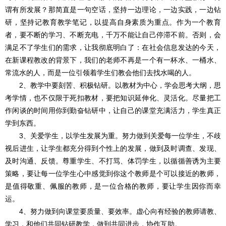
谓有所发展？那简直是一句空话，坚持一边理论，一边实践，一边钻
研，坚持记教育教学笔记，以提高自身素质为重点。作为一个教育
者，要不断的学习、不断充电，千万不能让自己停滞不前。否则，会
满足不了学生们的需求，让我彻底明白了：在社会信息发达的今天，
在新课程教改的背景下，我们的老师不再是一个有一杯水、一桶水、
常流水的人，而是一位引领着学生们教会他们去找水喝的人。
2、教学中要刻苦、积极钻研。以教材为中心，学会思考大纲，思
考学情，也不仅限于死扣教材，要把知识延伸化、灵活化。尽量把工
作闲谈的时间用你到勤奋钻研中，让自己的课堂充满活力，学生真正
学到东西。
3、关爱学生，以学生发展为重。努力做到关爱每一位学生，不歧
视后进生，让学生都充分得到个性上的发展，做到及时调查、发现、
及时沟通、反馈。尊重学生、不打骂、体罚学生，以循循善诱为主要
策略，要让每一位学生心中感觉到你这个教师是个可以接近的教师，
是值得敬重、佩服的教师，是一位合格的教师，要让学生因你而幸
运。
4、努力做到向课堂要质量、要效率。虚心向有经验的教师请教、
学习，和他们共同钻研教学，做到共同进步，协作互助。