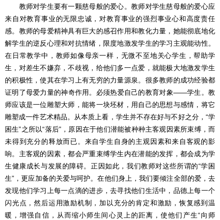
教师对学生要有一颗慈母般的爱心。教师对学生慈母般的爱心应
来自对教育事业的无限忠诚，对教育事业的强烈事业心和高度责任
感。教师的母爱精神具有巨大的感召作用和教化力量，她能彻底地化
解学生的逆反心理和对抗情绪，限度地激发学生的学习主观能动性。
在日常教学中，教师如像母亲一样，无微不至地关心学生，帮助学
生，对差生不嫌弃，不歧视，给他们多一点爱，就能极大地激发学生
的积极性，使其在学习上有无穷的力量源泉。很多教师的成功经验都
证明了母爱力量的神奇作用。必须热爱自己的教育对象――学生。教
师应该是一位雕塑大师，能将一块坯材，用自己的思想与感情，将它
雕塑成一件艺术精品。从本质上看，学生并不存在好与不好之分，“学
困生”之所以“落后”，原因在于他们潜能被种种主客观因素所束缚，而
未得到充分的释放而已。来自学生自身的主观因素和来自客观的影
响。主客观的因素，都会严重束缚学生内在潜能的发挥，都会成为学
生健康成长与发展的障碍。正因如此，我们教师对这些所谓的“学困
生”，更应加备的关爱与呵护。在他们身上，我们要倾注全部的爱，去
发现他们学习上每一点滴的进步，去寻找他们生活中，品德上每一个
闪光点，然后运用激励机制，加以充分的肯定和激励，恢复感到温
暖，增强自信，从而缩小师生间心灵上的距离，使他们产生“向师