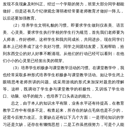
发现不良现象及时纠正。经过一个学期的努力，班里大部分同学都能
做好，但是还有几个纪律观念薄弱者经常要老师教育才做好一阵儿，
以后还要加强教育。
（2）培养学生文明礼貌的习惯。即要求学生做到仪表美、语言
美、心灵美。要求学生执行学校的学生行为规范，首先我们老师要为
人师表，作好榜样。这样学生和我共同成长，共同进步。现在同学们
基本上已经养成了这个良好习惯。同学之间团结友爱，互相帮助，拾
到东西交公的好人好事不断涌现。从他们的行动已经可以看到：在他
们小小的心灵里已经发出美的萌芽。
（3）培养学生积极参与课堂教学活动的习惯。在课堂教学中，我
也经常采取多种形式培养学生积极参与课堂教学活动。如让学生闭上
眼睛思考老师所讲的问题。或采用游戏的形式来加深对题意的理解
等。这样，既调动了学生参与课堂教学的积极性，又训练了学生动
口、动脑、动手的能力，也培养了口头表达的能力。
总之，由于本人的知识水平有限，业务水平还有待提高，在教育
教学工作中有很多不足。检查起来，所存在的缺点毛病也是不少的，
还需今后努力改正。主要缺点还有以下几个方面：一是理论知识的学
习还是欠缺，还存在有懒惰思想；二是工作虽然很努力，可是个人能