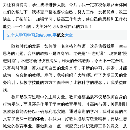
力还有待提高，学生成绩进步太慢。今后，我一定在校领导及全体同
志们的帮助下，我将更严格地要求自己，努力工作，发扬优点，改正
缺点，开拓前进，加强学习，提高工作能力，使自己的思想和工作都
能更上一个台阶，为美好的明天奉献自己的力量！
2.个人学习学习总结3000字
范文
大全
随着时代的发展，如何做一名合格的教师，这是值得我用一生去
思考的问题。合格的教师不是终身的。过去是“不进则退”，现在是“慢
进则退”，不进将会很快被淘汰，昨天的合格教师，今天不一定合格。
只有与时俱进，努力提高自己的业务水平，不断的学习、探索，才能
成为一名合格的教师。寒假，我校组织广大教师进行了为期三天的业
务培训，从教学技能的方方面面带来了比较科学的理念，让我受益匪
浅。
教师是教育过程中的主导力量。教师道德品质不仅是教师自身的
行为规范，而且还是作用于学生的教育手段。其高尚与否，关系到到
素质教育能否得以正确顺利地实施。通过寒期的学习，我对师德的含
义有了更深一层的
体会
。我认为，好教师必须有敬业精神，要毕生忠
诚党的教育事业。要做到这一点，就应充分认识教师工作的意义，从