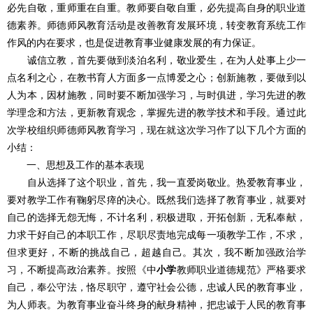
必先自敬，重师重在自重。教师要自敬自重，必先提高自身的职业道
德素养。师德师风教育活动是改善教育发展环境，转变教育系统工作
作风的内在要求，也是促进教育事业健康发展的有力保证。
诚信立教，首先要做到淡泊名利，敬业爱生，在为人处事上少一
点名利之心，在教书育人方面多一点博爱之心；创新施教，要做到以
人为本，因材施教，同时要不断加强学习，与时俱进，学习先进的教
学理念和方法，更新教育观念，掌握先进的教学技术和手段。通过此
次学校组织师德师风教育学习，现在就这次学习作了以下几个方面的
小结：
一、思想及工作的基本表现
自从选择了这个职业，首先，我一直爱岗敬业。热爱教育事业，
要对教学工作有鞠躬尽瘁的决心。既然我们选择了教育事业，就要对
自己的选择无怨无悔，不计名利，积极进取，开拓创新，无私奉献，
力求干好自己的本职工作，尽职尽责地完成每一项教学工作，不求，
但求更好，不断的挑战自己，超越自己。其次，我不断加强政治学
习，不断提高政治素养。按照《中
小学
教师职业道德规范》严格要求
自己，奉公守法，恪尽职守，遵守社会公德，忠诚人民的教育事业，
为人师表。为教育事业奋斗终身的献身精神，把忠诚于人民的教育事